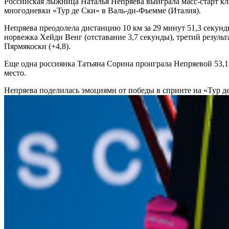
Российская лыжница Наталья Непряева выиграла масс-старт кл
многодневки «Тур де Ски» в Валь-ди-Фьемме (Италия).
Непряева преодолела дистанцию 10 км за 29 минут 51,3 секу
норвежка Хейди Венг (отставание 3,7 секунды), третий резуль
Пярмякоски (+4,8).
Еще одна россиянка Татьяна Сорина проиграла Непряевой 53,1 
место.
Непряева поделилась эмоциями от победы в спринте на «Тур 