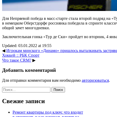
Для Непряевой победа в масс-старте стала второй подряд на «Ту
в немецком Оберстдорфе россиянка победила в спринте класси
общий зачет многодневки.
Заключительная гонка «Тур де Ски» пройдет во вторник, 4 янв
Updated: 03.01.2022 at 19:55
◀
Игрокам минского «Динамо» пришлось выталкивать застрявши
Хоккей :: РБК Спорт
Что такое CRM?
▶
Добавить комментарий
Для отправки комментария вам необходимо
авторизоваться
.
Найти:
Свежие записи
Ремонт квартиры под ключ: что входит
в стоимость и как площадь влияет на