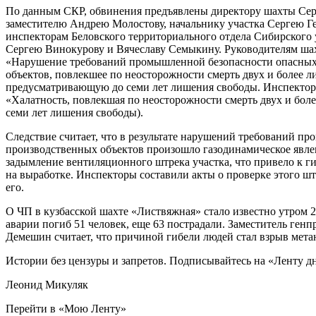
По данным СКР, обвинения предъявлены директору шахты Сер
заместителю Андрею Молостову, начальнику участка Сергею Г
инспекторам Беловского территориального отдела Сибирского 
Сергею Винокурову и Вячеславу Семыкину. Руководителям ша
«Нарушение требований промышленной безопасности опасных
объектов, повлекшее по неосторожности смерть двух и более 
предусматривающую до семи лет лишения свободы. Инспектора
«Халатность, повлекшая по неосторожности смерть двух и бол
семи лет лишения свободы).
Следствие считает, что в результате нарушений требований п
производственных объектов произошло газодинамическое явл
задымление вентиляционного штрека участка, что привело к г
на выработке. Инспекторы составили акты о проверке этого штр
его.
О ЧП в кузбасской шахте «Листвяжная» стало известно утром 25
аварии погиб 51 человек, еще 63 пострадали. Заместитель ген
Демешин считает, что причиной гибели людей стал взрыв мета
Истории без цензуры и запретов. Подписывайтесь на «Ленту дн
Леонид Микуляк
Перейти в «Мою Ленту»