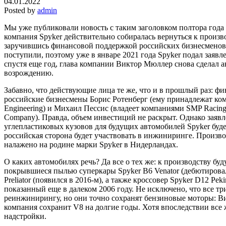
04.01.2022
Posted by
admin
Мы уже публиковали новость с таким заголовком полтора года 
компания Spyker действительно собиралась вернуться к произв
заручившись финансовой поддержкой российских бизнесменов.
поступили, поэтому уже в январе 2021 года Spyker подал заявле
спустя еще год, глава компании Виктор Мюллер снова сделал ан
возрождению.
Забавно, что действующие лица те же, что и в прошлый раз: ф
российские бизнесмены Борис Ротенберг (ему принадлежат ко
Engineering) и Михаил Пессис (владеет компаниями SMP Racing
Company). Правда, объем инвестиций не раскрыт. Однако заявл
углепластиковых кузовов для будущих автомобилей Spyker буд
российская сторона будет участвовать в инжиниринге. Произв
налажено на родине марки Spyker в Нидерландах.
О каких автомобилях речь? Да все о тех же: к производству бу
покрывшиеся пылью суперкары Spyker B6 Venator (дебютировал
Preliator (появился в 2016-м), а также кроссовер Spyker D12 Peki
показанный еще в далеком 2006 году. Не исключено, что все т
реинжинирингу, но они точно сохранят бензиновые моторы: В
компания сохранит V8 на долгие годы. Хотя впоследствии все
надстройки.