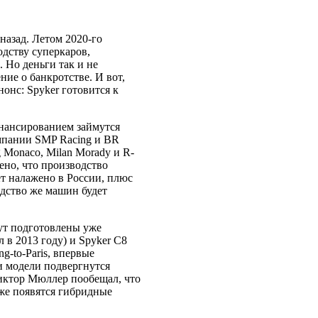
назад. Летом 2020-го
одству суперкаров,
 Но деньги так и не
ние о банкротстве. И вот,
онс: Spyker готовится к
инансированием займутся
мпании SMP Racing и BR
 Monaco, Milan Morady и R-
ено, что производство
ет налажено в России, плюс
одство же машин будет
дут подготовлены уже
 в 2013 году) и Spyker C8
ng-to-Paris, впервые
ри модели подвергнутся
иктор Мюллер пообещал, что
 же появятся гибридные