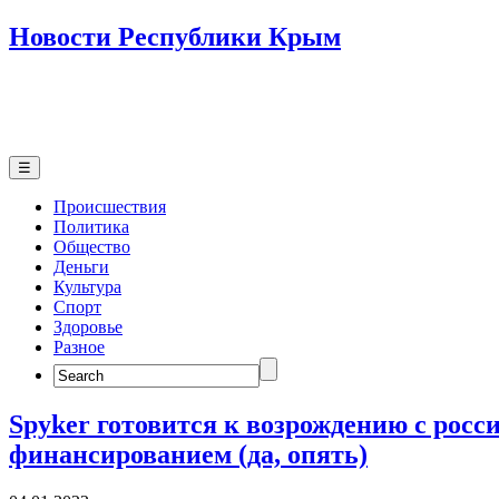
Новости Республики Крым
☰
Происшествия
Политика
Общество
Деньги
Культура
Спорт
Здоровье
Разное
Search
for:
Spyker готовится к возрождению с росс
финансированием (да, опять)