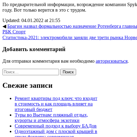
По предварительной информации, возрождение компании Spyke
году. Вот только верится в это с трудом.
Updated: 04.01.2022 at 21:55
◀
Брагин назвал формальностью назначение Ротенберга главны
РБК Спорт
Статистика-2021: электромобили заняли две трети рынка Норв
Добавить комментарий
Для отправки комментария вам необходимо
авторизоваться
.
Найти:
Свежие записи
Ремонт квартиры под ключ: что входит
в стоимость и как площадь влияет на
итоговый бюджет
Туры во Вьетнам: пляжный отдых,
курорты и атмосфера экзотики
Современный подход к выбору БАДов
Одноэтажный дом с плоской крышей в
стиле фахверк: современная