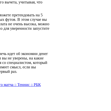
го вычета, учитывая, что
ожете претендовать на 5
ых футов. В этом случае вы
плата не очень высока, можно
о для уверенности запустите
речь идет об экономии денег
 вы не уверены, на какие
я со специалистом, который
имеет смысл, если вы
ервый раз.
 матча :: Теннис :: РБК