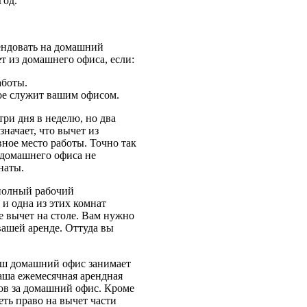
год.
тендовать на домашний
т из домашнего офиса, если:
аботы.
рое служит вашим офисом.
три дня в неделю, но два
значает, что вычет из
вное место работы. Точно так
 домашнего офиса не
наты.
 полный рабочий
 и одна из этих комнат
е вычет на столе. Вам нужно
вашей аренде. Оттуда вы
ваш домашний офис занимает
аша ежемесячная арендная
ров за домашний офис. Кроме
еть право на вычет части