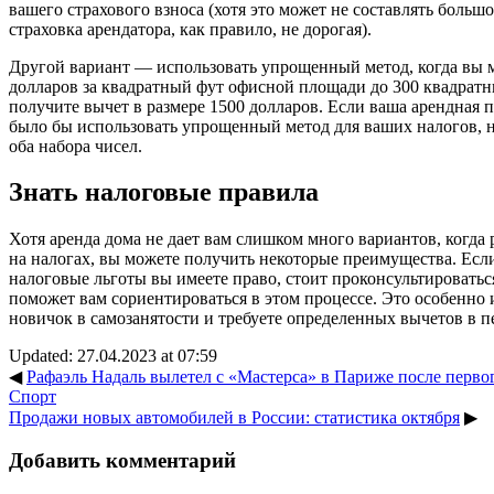
вашего страхового взноса (хотя это может не составлять большо
страховка арендатора, как правило, не дорогая).
Другой вариант — использовать упрощенный метод, когда вы м
долларов за квадратный фут офисной площади до 300 квадратн
получите вычет в размере 1500 долларов. Если ваша арендная 
было бы использовать упрощенный метод для ваших налогов, н
оба набора чисел.
Знать налоговые правила
Хотя аренда дома не дает вам слишком много вариантов, когда 
на налогах, вы можете получить некоторые преимущества. Если
налоговые льготы вы имеете право, стоит проконсультироватьс
поможет вам сориентироваться в этом процессе. Это особенно 
новичок в самозанятости и требуете определенных вычетов в п
Updated: 27.04.2023 at 07:59
◀
Рафаэль Надаль вылетел с «Мастерса» в Париже после первого
Спорт
Продажи новых автомобилей в России: статистика октября
▶
Добавить комментарий