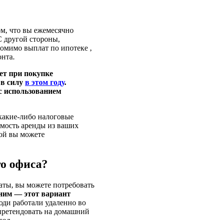
ом, что вы ежемесячно
С другой стороны,
помимо выплат по ипотеке ,
онта.
ет при покупке
 в силу
в этом году
.
с использованием
 какие-либо налоговые
имость аренды из ваших
рой вы можете
о офиса?
латы, вы можете потребовать
ним — этот вариант
ди работали удаленно во
претендовать на домашний