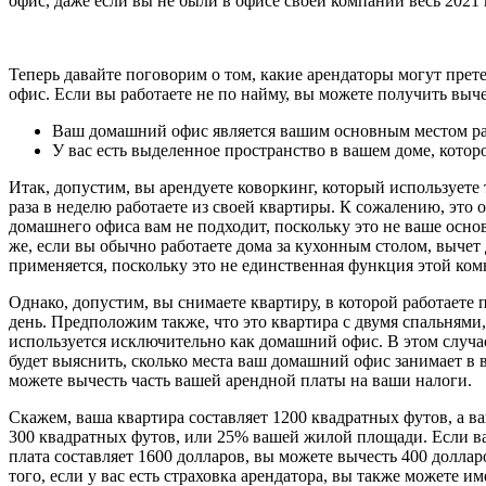
офис, даже если вы не были в офисе своей компании весь 2021 
Теперь давайте поговорим о том, какие арендаторы могут пре
офис. Если вы работаете не по найму, вы можете получить выче
Ваш домашний офис является вашим основным местом р
У вас есть выделенное пространство в вашем доме, кото
Итак, допустим, вы арендуете коворкинг, который используете 
раза в неделю работаете из своей квартиры. К сожалению, это о
домашнего офиса вам не подходит, поскольку это не ваше осно
же, если вы обычно работаете дома за кухонным столом, вычет
применяется, поскольку это не единственная функция этой ком
Однако, допустим, вы снимаете квартиру, в которой работаете
день. Предположим также, что это квартира с двумя спальнями,
используется исключительно как домашний офис. В этом случа
будет выяснить, сколько места ваш домашний офис занимает в 
можете вычесть часть вашей арендной платы на ваши налоги.
Скажем, ваша квартира составляет 1200 квадратных футов, а 
300 квадратных футов, или 25% вашей жилой площади. Если в
плата составляет 1600 долларов, вы можете вычесть 400 долла
того, если у вас есть страховка арендатора, вы также можете им