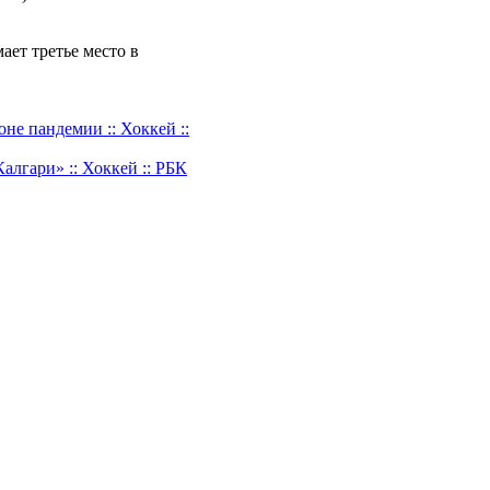
ает третье место в
не пандемии :: Хоккей ::
лгари» :: Хоккей :: РБК