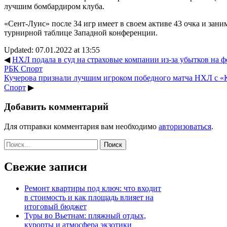
лучшим бомбардиром клуба.
«Сент-Луис» после 34 игр имеет в своем активе 43 очка и заним
турнирной таблице Западной конференции.
Updated: 07.01.2022 at 13:55
◀
НХЛ подала в суд на страховые компании из-за убытков на фо
РБК Спорт
Кучерова признали лучшим игроком победного матча НХЛ с «Ка
Спорт
▶
Добавить комментарий
Для отправки комментария вам необходимо
авторизоваться
.
Найти:
Свежие записи
Ремонт квартиры под ключ: что входит
в стоимость и как площадь влияет на
итоговый бюджет
Туры во Вьетнам: пляжный отдых,
курорты и атмосфера экзотики