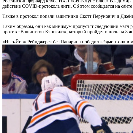
Российский форвард клуба НХЛ «Сент-Луис Блюз» Владимир Т
действие COVID-протокола лиги. Об этом сообщается на сайте
Также в протокол попали защитники Скотт Перунович и Джей
Таким образом, они как минимум пропустят следующий матч 
против «Вашингтон Кэпиталз», который пройдет в ночь на 8 ян
«Нью-Йорк Рейнджерс» без Панарина победил «Эдмонтон» в