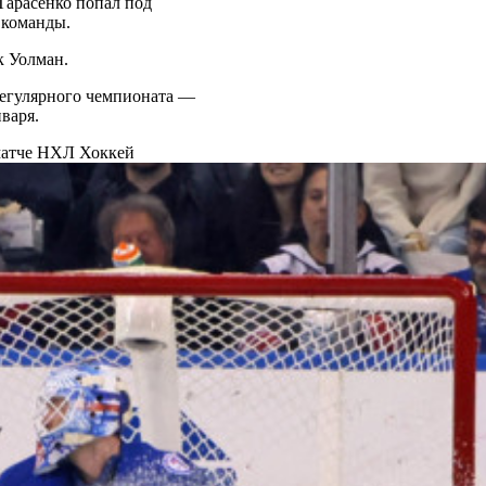
арасенко попал под
 команды.
к Уолман.
регулярного чемпионата —
варя.
 матче НХЛ
Хоккей