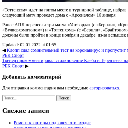
«Тоттенхэм» идет на пятом месте в турнирной таблице, набрав 3
следующий матч проведет дома с «Арсеналом» 16 января.
Ранее АПЛ перенесли три матча «Уотфорда» (с «Бернли», «Кри
«Вулверхэмптоном») и «Тоттенхэма» (с «Бернли», «Брайтоном»
должны были пройти в конце ноября и декабре, из-за вспышек 
Updated: 02.01.2022 at 01:55
◀
Клопп сдал сомнительный тест на коронавирус и пропустит ма
РБК Спорт
Тренер прокомментировал столкновение Клебо и Терентьева на «
РБК Спорт
▶
Добавить комментарий
Для отправки комментария вам необходимо
авторизоваться
.
Найти:
Свежие записи
Ремонт квартиры под ключ: что входит
в стоимость и как площадь влияет на