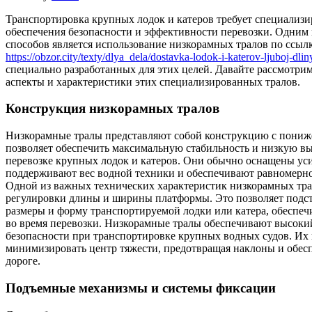
Транспортировка крупных лодок и катеров требует специализ
обеспечения безопасности и эффективности перевозки. Одним
способов является использование низкорамных тралов по ссыл
https://obzor.city/texty/dlya_dela/dostavka-lodok-i-katerov-ljuboj-d
специально разработанных для этих целей. Давайте рассмотри
аспекты и характеристики этих специализированных тралов.
Конструкция низкорамных тралов
Низкорамные тралы представляют собой конструкцию с пониж
позволяет обеспечить максимальную стабильность и низкую вы
перевозке крупных лодок и катеров. Они обычно оснащены ус
поддерживают вес водной техники и обеспечивают равномерно
Одной из важных технических характеристик низкорамных тра
регулировки длины и ширины платформы. Это позволяет подст
размеры и форму транспортируемой лодки или катера, обеспе
во время перевозки. Низкорамные тралы обеспечивают высоки
безопасности при транспортировке крупных водных судов. Их 
минимизировать центр тяжести, предотвращая наклоны и обесп
дороге.
Подъемные механизмы и системы фиксации