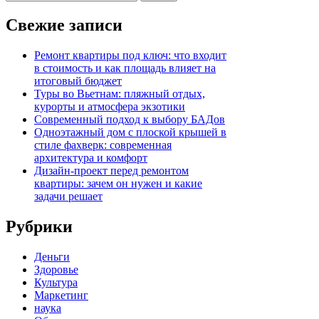
Свежие записи
Ремонт квартиры под ключ: что входит
в стоимость и как площадь влияет на
итоговый бюджет
Туры во Вьетнам: пляжный отдых,
курорты и атмосфера экзотики
Современный подход к выбору БАДов
Одноэтажный дом с плоской крышей в
стиле фахверк: современная
архитектура и комфорт
Дизайн-проект перед ремонтом
квартиры: зачем он нужен и какие
задачи решает
Рубрики
Деньги
Здоровье
Культура
Маркетинг
наука