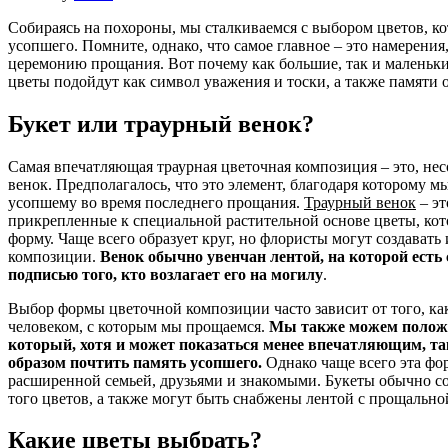
Собираясь на похороны, мы сталкиваемся с выбором цветов, к
усопшего. Помните, однако, что самое главное – это намерения
церемонию прощания. Вот почему как большие, так и маленьк
цветы подойдут как символ уважения и тоски, а также памяти 
Букет или траурный венок?
Самая впечатляющая траурная цветочная композиция – это, не
венок. Предполагалось, что это элемент, благодаря которому 
усопшему во время последнего прощания.
Траурный венок
– эт
прикрепленные к специальной растительной основе цветы, ко
форму. Чаще всего образует круг, но флористы могут создавать
композиции.
Венок
обычно увенчан лентой, на которой есть
подписью того, кто возлагает его на могилу
.
Выбор формы цветочной композиции часто зависит от того, ка
человеком, с которым мы прощаемся.
Мы также можем положи
который, хотя и может показаться менее впечатляющим, т
образом почтить память усопшего.
Однако чаще всего эта фо
расширенной семьей, друзьями и знакомыми. Букеты обычно с
того цветов, а также могут быть снабжены лентой с прощально
Какие цветы выбрать?