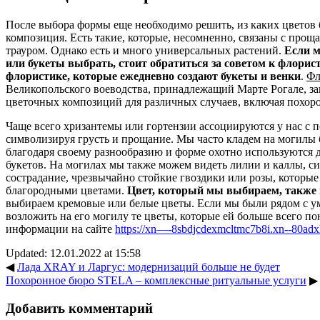
После выбора формы еще необходимо решить, из каких цветов бу
композиция. Есть такие, которые, несомненно, связаны с про
трауром. Однако есть и много универсальных растений.
Если м
или букеты выбрать, стоит обратиться за советом к флори
флористике, которые ежедневно создают букеты и венки
.
Фл
Великопольского воеводства, принадлежащий Марте Рогале, за
цветочных композиций для различных случаев, включая похор
Чаще всего хризантемы или гортензии ассоциируются у нас с 
символизируя грусть и прощание. Мы часто кладем на могилы 
благодаря своему разнообразию и форме охотно используются д
букетов. На могилах мы также можем видеть лилии и каллы, 
сострадание, чрезвычайно стойкие гвоздики или розы, которы
благородными цветами.
Цвет, который мы выбираем, также
выбираем кремовые или белые цветы. Если мы были рядом с у
возложить на его могилу те цветы, которые ей больше всего п
информации на сайте
https://xn—-8sbdjcdexmcltmc7b8i.xn--80adx
Updated: 12.01.2022 at 15:58
◀
Лада XRAY и Ларгус: модернизаций больше не будет
Похоронное бюро STELA – комплексные ритуальные услуги
▶
Добавить комментарий