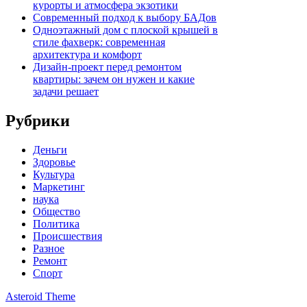
курорты и атмосфера экзотики
Современный подход к выбору БАДов
Одноэтажный дом с плоской крышей в
стиле фахверк: современная
архитектура и комфорт
Дизайн-проект перед ремонтом
квартиры: зачем он нужен и какие
задачи решает
Рубрики
Деньги
Здоровье
Культура
Маркетинг
наука
Общество
Политика
Происшествия
Разное
Ремонт
Спорт
Asteroid Theme