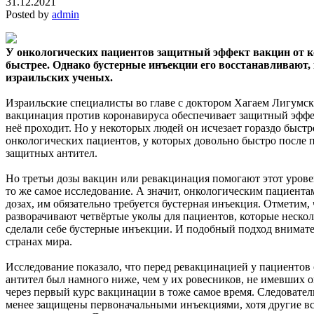
31.12.2021
Posted by
admin
У онкологических пациентов защитный эффект вакцин от к
быстрее. Однако бустерные инъекции его восстанавливают, 
израильских ученых.
Израильские специалисты во главе с доктором Хагаем Лигумск
вакцинация против коронавируса обеспечивает защитный эффект
неё проходит. Но у некоторых людей он исчезает гораздо быстре
онкологических пациентов, у которых довольно быстро после 
защитных антител.
Но третьи дозы вакцин или ревакцинация помогают этот урове
то же самое исследование. А значит, онкологическим пациента
дозах, им обязательно требуется бустерная инъекция. Отметим, 
разворачивают четвёртые уколы для пациентов, которые нескол
сделали себе бустерные инъекции. И подобный подход внимате
странах мира.
Исследование показало, что перед ревакцинацией у пациентов
антител был намного ниже, чем у их ровесников, не имевших 
через первый курс вакцинации в тоже самое время. Следовател
менее защищены первоначальными инъекциями, хотя другие вс