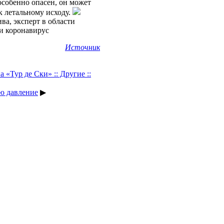
собенно опасен, он может
 к летальному исходу.
а, эксперт в области
и коронавирус
Источник
 «Тур де Ски» :: Другие ::
ю давление
▶