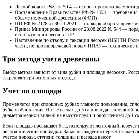
Лесной кодекс РФ, ст. 50.4 — основа прослеживаемости д
Постановление Правительства РФ № 1553 — требования 
объеме полученной древесины (ФОП)
ПП РФ № 2128 от 30.11.2021 — порядок оборота древеси
Приказ Минприроды России от 23.08.2022 № 544 — поряд
использовании лесов в ГЛР
Наставление по отводу и таксации лесосек (ЦБНТИ Госл
части, не противоречащей новым НПА) — технические н
Три метода учета древесины
Выбор метода зависит от вида рубки и площади лесосеки. Росс
закрепляет три основных подхода.
Учет по площади
Применяется при сплошных рубках главного пользования, спл
рубках обновления. На лесосеках до 5 га проводят сплошной пе
диаметра мерной вилкой на высоте груди и округлением до 1 с
Если площадь превышает 5 га, используют ленточный перечет
реласкопические площадки. Запас насаждения пересчитывается
учетом породы, ступени толщины и разряда высот.