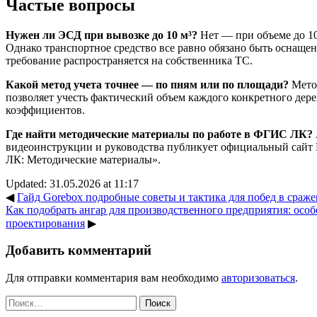
Частые вопросы
Нужен ли ЭСД при вывозке до 10 м³?
Нет — при объеме до 10
Однако транспортное средство все равно обязано быть осна
требование распространяется на собственника ТС.
Какой метод учета точнее — по пням или по площади?
Метод
позволяет учесть фактический объем каждого конкретного дере
коэффициентов.
Где найти методические материалы по работе в ФГИС ЛК?
видеоинструкции и руководства публикует официальный сайт 
ЛК: Методические материалы».
Updated: 31.05.2026 at 11:17
◀
Гайд Gorebox подробные советы и тактика для побед в сраж
Как подобрать ангар для производственного предприятия: осо
проектирования
▶
Добавить комментарий
Для отправки комментария вам необходимо
авторизоваться
.
Найти: