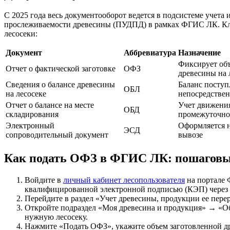
С 2025 года весь документооборот ведется в подсистеме учета 
прослеживаемости древесины (ПУДПД) в рамках ФГИС ЛК. Кл
лесосеки:
Документ
Аббревиатура
Назначение
Фиксирует об
Отчет о фактической заготовке
ОФЗ
древесины на 
Сведения о балансе древесины
Баланс посту
ОБЛ
на лесосеке
непосредствен
Отчет о балансе на месте
Учет движени
ОБД
складирования
промежуточно
Электронный
Оформляется 
ЭСД
сопроводительный документ
вывозе
Как подать ОФЗ в ФГИС ЛК: пошаговы
Войдите в
личный кабинет лесопользователя
на портале
квалифицированной электронной подписью (КЭП) через
Перейдите в раздел «Учет древесины, продукции ее перер
Откройте подраздел «Моя древесина и продукция» → «О
нужную лесосеку.
Нажмите «Подать ОФЗ», укажите объем заготовленной др