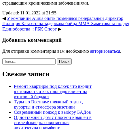
страдающим хроническими заболеваниями.
Updated: 11.01.2022 at 21:55
◀
У компании Aurus опять поменялся генеральный директор
Полиция Казахстана задержала бойца MMA Хамитова за поддер
Единоборства :: РБК Спорт
▶
Добавить комментарий
Для отправки комментария вам необходимо
авторизоваться
.
Найти:
Свежие записи
Ремонт квартиры под ключ: что входит
в стоимость и как площадь влияет на
итоговый бюджет
Туры во Вьетнам: пляжный отдых,
курорты и атмосфера экзотики
Современный подход к выбору БАДов
Одноэтажный дом с плоской крышей в
стиле фахверк: современная
архитектура и комфорт