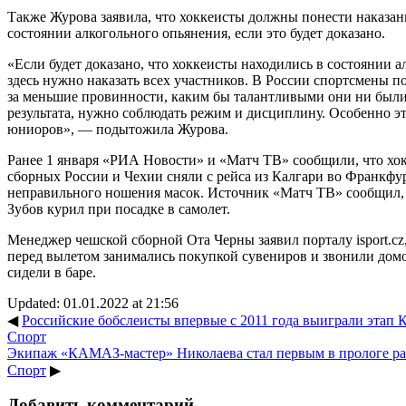
Также Журова заявила, что хоккеисты должны понести наказан
состоянии алкогольного опьянения, если это будет доказано.
«Если будет доказано, что хоккеисты находились в состоянии а
здесь нужно наказать всех участников. В России спортсмены 
за меньшие провинности, каким бы талантливыми они ни были
результата, нужно соблюдать режим и дисциплину. Особенно эт
юниоров», — подытожила Журова.
Ранее 1 января «РИА Новости» и «Матч ТВ» сообщили, что х
сборных России и Чехии сняли с рейса из Калгари во Франкфур
неправильного ношения масок. Источник «Матч ТВ» сообщил, 
Зубов курил при посадке в самолет.
Менеджер чешской сборной Ота Черны заявил порталу isport.cz
перед вылетом занимались покупкой сувениров и звонили домой
сидели в баре.
Updated: 01.01.2022 at 21:56
◀
Российские бобслеисты впервые с 2011 года выиграли этап К
Спорт
Экипаж «КАМАЗ-мастер» Николаева стал первым в прологе ралл
Спорт
▶
Добавить комментарий