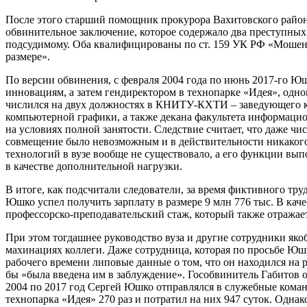
После этого старший помощник прокурора Вахитовского райо
обвинительное заключение, которое содержало два преступны
подсудимому. Оба квалифицированы по ст. 159 УК РФ «Мошен
размере».
По версии обвинения, с февраля 2004 года по июнь 2017-го Ю
инновациям, а затем гендиректором в технопарке «Идея», одн
числился на двух должностях в КНИТУ-КХТИ – заведующего 
компьютерной графики, а также декана факультета информаци
на условиях полной занятости. Следствие считает, что даже чи
совмещение было невозможным и в действительности никаког
технологий в вузе вообще не существовало, а его функции вып
в качестве дополнительной нагрузки.
В итоге, как подсчитали следователи, за время фиктивного тру
Юшко успел получить зарплату в размере 9 млн 776 тыс. В каче
профессорско-преподавательский стаж, который также отражает
При этом тогдашнее руководство вуза и другие сотрудники яко
махинациях коллеги. Даже сотрудница, которая по просьбе Юшк
рабочего времени липовые данные о том, что он находился на р
бы «была введена им в заблуждение». Гособвинитель Габитов 
2004 по 2017 год Сергей Юшко отправлялся в служебные кома
технопарка «Идея» 270 раз и потратил на них 947 суток. Однако