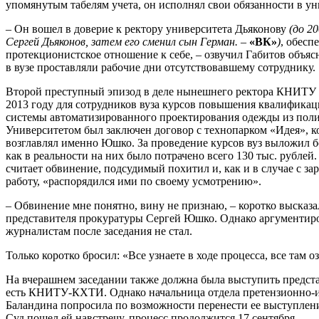
упомянутым табелям учета, он исполнял свои обязанности в у
– Он вошел в доверие к ректору университета Дьяконову
(до 2
Сергей Дьяконов, затем его сменил сын Герман. –
«ВК»
)
, обесп
протекционистское отношение к себе, – озвучил Габитов объяс
в вузе проставляли рабочие дни отсутствовавшему сотруднику.
Второй преступный эпизод в деле нынешнего ректора КНИТУ с
2013 году для сотрудников вуза курсов повышения квалифика
системы автоматизированного проектирования одежды из пол
Университетом был заключен договор с технопарком «Идея», 
возглавлял именно Юшко. За проведение курсов вуз выложил бо
как в реальности на них было потрачено всего 130 тыс. рублей
считает обвинение, подсудимый похитил и, как и в случае с з
работу, «распорядился ими по своему усмотрению».
– Обвинение мне понятно, вину не признаю, – коротко высказ
представителя прокуратуры Сергей Юшко. Однако аргументир
журналистам после заседания не стал.
Только коротко бросил: «Все узнаете в ходе процесса, все там о
На вчерашнем заседании также должна была выступить предста
есть КНИТУ-КХТИ. Однако начальница отдела претензионно-и
Баландина попросила по возможности перенести ее выступлени
Суд пошел ей навстречу, процесс продолжится 17 сентября.