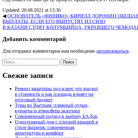
Updated: 20.08.2021 at 13:36
◀
ОСНОВАТЕЛЬ «ФИНИКО» КИРИЛЛ ДОРОНИН ОБЕЩА
ВЫПЛАТЫ, ЕСЛИ ЕГО ВЫПУСТЯТ ИЗ СИЗО
В КАЗАНИ СУДЯТ КОЛУМБИЙЦА, УКРАВШЕГО ЧЕМОДА
Добавить комментарий
Для отправки комментария вам необходимо
авторизоваться
.
Найти:
Свежие записи
Ремонт квартиры под ключ: что входит
в стоимость и как площадь влияет на
итоговый бюджет
Туры во Вьетнам: пляжный отдых,
курорты и атмосфера экзотики
Современный подход к выбору БАДов
Одноэтажный дом с плоской крышей в
стиле фахверк: современная
архитектура и комфорт