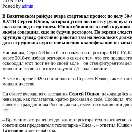
20.08.2021
Posted by
admin
В Вахитовском райсуде вчера стартовал процесс по делу 50
КХТИ Сергея Юшко, который успел постоять у руля вуза сов
оказался под следствием. Юшко обвиняют в особо крупном 
якобы совершил, еще не будучи ректором. По версии следств
крупную сумму, фиктивно работая там на нескольких должн
для сотрудников курсы повышения квалификации по завы
Напомним, Сергей Юшко был назначен и.о. ректора КНИТУ-КХ
марте 2018-го избран ректором в связи с тем, что его предшес
освободил этот пост не по своей воле – он стал фигурантом д
мошенничестве и в итоге получил 7,5 года колонии.
А уже в апреле 2020-го пришли и за Сергеем Юшко, также запо
мошенничестве.
На старте вчерашнего заседания
Сергей Юшко
, находящийся с
невыезде, как полагается, кратко рассказал о себе. Сообщил, чт
является гражданином России, женат, имеет на иждивении двоих
лет.
– Временно отстранен от должности ректора технологического
советником председателя технопарка «Идея», – ответил Юшко 
Газизовой
о месте работы.