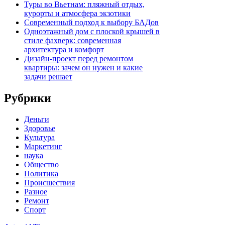
Туры во Вьетнам: пляжный отдых,
курорты и атмосфера экзотики
Современный подход к выбору БАДов
Одноэтажный дом с плоской крышей в
стиле фахверк: современная
архитектура и комфорт
Дизайн-проект перед ремонтом
квартиры: зачем он нужен и какие
задачи решает
Рубрики
Деньги
Здоровье
Культура
Маркетинг
наука
Общество
Политика
Происшествия
Разное
Ремонт
Спорт