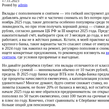
17.11.2025
Posted by
admin
Вклады с пополнением и снятием — это гибкий инструмент дл
добавлять деньги на счёт и частично снимать их без потери пр
ноябрь 2025 года, такие депозиты особенно популярны среди те
ликвидность, но при этом получать хороший доход — ставки д
рублях, согласно данным ЦБ РФ за III квартал 2025 года. Предс
накопительный счёт, выбираете срок от 3 месяцев до года, и во
работают, а вы не в жёстких рамках. Кстати, в моей практике 
крупного банка, такие варианты часто спасают семьи от импу
в 2024 году так накопил на ремонт, регулярно пополняя и сним
ищете конкретные предложения, то рекомендую взглянуть на
в
снятием
, где условия прозрачные и выгодные.
Но давайте разберёмся глубже: эти вклады отличаются от класс
манёвры с суммой — минимальная обычно от 10 тысяч рублей, 
предела. В 2025 году банки вроде ВТБ или Альфа-Банка предл
где проценты начисляются ежемесячно, а капитализация усилива
удивительно? Многие думают, будто снятие снижает ставку, но 
лимиты (скажем, не более 20% от баланса в месяц), всё остаёт
начале 2025 года ко мне обратился предприниматель: он открыл
пополнял по 50 тысяч ежемесячно, снял 100 тысяч на срочные
в плюс по году. Конечно, стоит сравнивать: в Сбербанке мини
больше опций для пенсионеров.