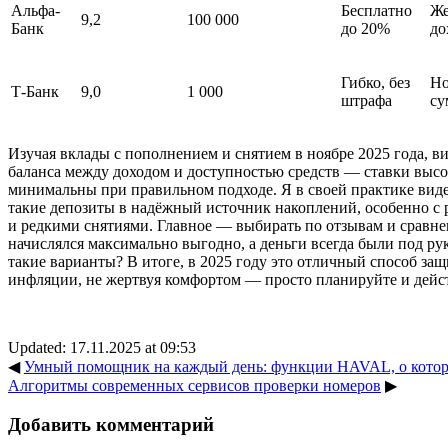
Альфа-
Бесплатно
Же
9,2
100 000
Банк
до 20%
до
Гибко, без
Но
Т-Банк
9,0
1 000
штрафа
су
Изучая вклады с пополнением и снятием в ноябре 2025 года, в
баланса между доходом и доступностью средств — ставки высо
минимальны при правильном подходе. Я в своей практике вид
такие депозиты в надёжный источник накоплений, особенно 
и редкими снятиями. Главное — выбирать по отзывам и сравне
начислялся максимально выгодно, а деньги всегда были под ру
такие варианты? В итоге, в 2025 году это отличный способ за
инфляции, не жертвуя комфортом — просто планируйте и дейст
Updated: 17.11.2025 at 09:53
◀
Умный помощник на каждый день: функции HAVAL, о которы
Алгоритмы современных сервисов проверки номеров
▶
Добавить комментарий