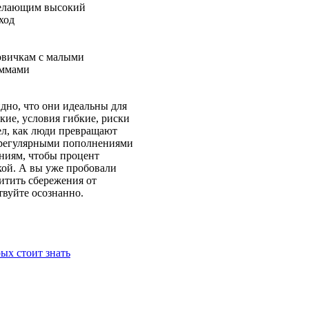
лающим высокий
ход
вичкам с малыми
ммами
идно, что они идеальны для
кие, условия гибкие, риски
ел, как люди превращают
с регулярными пополнениями
ниям, чтобы процент
кой. А вы уже пробовали
щитить сбережения от
вуйте осознанно.
х стоит знать