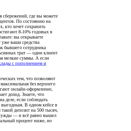
я сбережений, где вы можете
оцентов. По состоянию на
х, кто хочет сохранить
остигают 8-10% годовых в
тавьте: вы открываете
т уже ваши средства
как бывшего сотрудника
льсивных трат — один клиент
ая мелкие суммы. А если
клады с пополнением и
ических тем, что позволяют
максимальная без верхнего
агают онлайн-оформление,
ет доход. Знаете, что
на деле, если соблюдать
ся выгодным. В одном кейсе в
 такой депозит на 500 тысяч,
 нужды — и всё равно вышел
мальный процент ниже, но