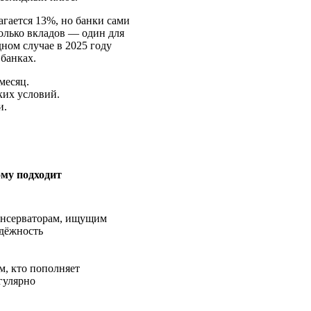
агается 13%, но банки сами
олько вкладов — один для
ном случае в 2025 году
 банках.
месяц.
ких условий.
и.
му подходит
нсерваторам, ищущим
дёжность
м, кто пополняет
гулярно