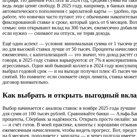
штрафа. По данным Росстата за 2024 год, средняя сумма на так
ведь люди ценят свободу. В 2025 году, например, в банках вво
автоматического пополнения с зарплатной карты — удобно, пра
работе, что новички часто путают это с обычными накопительн
фиксированной ставке и сроке, который здесь от 6 месяцев. Во
семью: они открывают вклад на 300 тысяч, ежемесячно добавляю
если нужно — снимают на отпуск, не теряя дохода.
Ещё один аспект — условия: минимальная сумма от 1 тысячи р
но для высокой ставки лучше от 50 тысяч. Проценты начисляю
ежемесячно, с капитализацией — это значит, что доход растёт
говоря, в 2025 году ставки варьируются: от 7% в консервативн
агрессивных. Один мой бывший коллега в 2024 году консульти
выбрал годовой срок — и на выходе получил плюс 45 тысяч чи
снятий. Но помните: если снимаете сверх лимита, ставка может 
договор внимательно.
Как выбрать и открыть выгодный вкла
Выбор начинается с анализа ставок: в ноябре 2025 года лучши
для сумм от 100 тысяч рублей. Сравнивайте банки — Альфа-Бан
проценты, Сбербанк за надёжность. Открыть просто онлайн: за
— и счёт готов. В моей практике, клиенты с хорошими отзыва
ежемесячным начислением, чтобы видеть прогресс. Вот, предст
на 6 месяцев, пополняете с зарплаты — и через полгода имеет