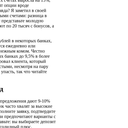
их счетах выросла на 15%,
дят опции вроде
вда? Я заметил в своей
ыми счетами: разница в
т представьте молодую
т по 20 тысяч с бонусов, а
ублей в некоторых банках,
тся ежедневно или
 снежным комом. Честно
ых банках до 9,5% в более
ровал клиента, который
стыми, несмотря на пару
упасть, так что читайте
д
е предложения дают 9-10%
к часто хвалят за высокие
полните заявку, подтвердите
ми предпочитают варианты с
авьте: вы выбираете депозит
е солидный плюс.