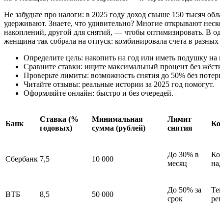
Не забудьте про налоги: в 2025 году доход свыше 150 тысяч обл
удерживают. Знаете, что удивительно? Многие открывают неск
накоплений, другой для снятий, — чтобы оптимизировать. В од
женщина так собрала на отпуск: комбинировала счета в разных
Определите цель: накопить на год или иметь подушку на 
Сравните ставки: ищите максимальный процент без жёст
Проверьте лимиты: возможность снятия до 50% без потер
Читайте отзывы: реальные истории за 2025 год помогут.
Оформляйте онлайн: быстро и без очередей.
Ставка (%
Минимальная
Лимит
Банк
Ко
годовых)
сумма (рублей)
снятия
До 30% в
Ко
Сбербанк
7,5
10 000
месяц
на
До 50% за
Те
ВТБ
8,5
50 000
срок
ре