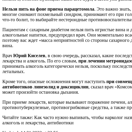
Нельзя пить на фоне приема парацетомола
. Это важно знать
многие снимают похмельный синдром, принимают его при голо
что-то болит, то выбирайте нестероидные противовоспалительн
Пациентам с сахарным диабетом нельзя пить игристые вина и 
алкогольные напитки, предупредил врач. Они моментально вса
поэтому вас ждет «масса неприятностей со стороны сахарного 
вина.
Врач
Юрий Киселев
, в свою очередь, рассказал, какие послед
лекарства и алкоголь. По его словам,
при лечении метронидаз
принимать алкоголь категорически нельзя, поскольку последст
летальных.
Кроме того, опасные осложнения могут наступить
при совмещ
антибиотиков линезолид и доксициклин
, сказал врач «Комсо
может произойти остановка дыхания.
При приеме лекарств, которые вызывают поражение печени, ал
противотуберкулезные, противогрибковые средства, а также п
Читайте также: Как часто нужно выпивать, чтобы нарколог наз
алкоголь и лекарства
,
антибиотики