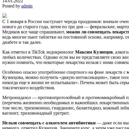
14.01.2022
Posted by
admin
С 1 января в России наступает череда праздников: вначале оче
нового до старого года, затем по три дня — февральские, марто
Медиков все чаще спрашивают,
можно ли совмещать лекарст
ведь многие пьют таблетки на постоянной основе, например, о
диабете и так далее.
Как отметил в TikTok эндокринолог
Максим Кузнецов
, алкого
любых количествах. Однако если вы не представляете свою жи
нужно помнить, что некоторые лекарства нельзя с ними совме
Особенно опасно употребление спиртного на фоне лекарств с
Кузнецова, можно получить «дикую интоксикацию», такое пох
никогда еще в жизни не испытывали». Печень может быть серь
токсического воздействия.
Метронидазол — противопротозойный и противомикробный п
(перечень жизненно необходимых и важнейших лекарственных п
том числе, трихомониаз, гиардиазис, балантидиаз, кожный ле
вагинит, трихомонадный уретрит.
Нельзя совмещать с алкоголем антибиотики
— даже если вы
немного, отметил Кузнецов. Закончите курс, а затем уже рассла