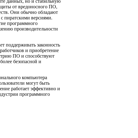
ите данных, но и стабильную
ащиты от вредоносного ПО,
ств. Они обычно обладают
с пиратскими версиями.
тие программного
чшению производительности
ет поддерживать законность
зработчиков и приобретение
стрию ПО и способствуют
более безопасной и
онального компьютера
Пользователи могут быть
ение работает эффективно и
 индустрии программного