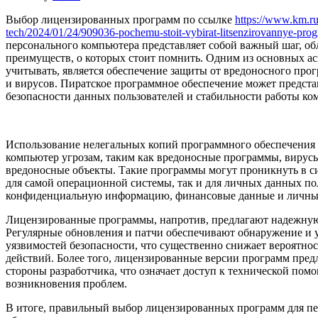
Выбор лицензированных программ по ссылке
https://www.km.ru
tech/2024/01/24/909036-pochemu-stoit-vybirat-litsenzirovannye-pr
персонального компьютера представляет собой важный шаг, 
преимуществ, о которых стоит помнить. Одним из основных ас
учитывать, является обеспечение защиты от вредоносного про
и вирусов. Пиратское программное обеспечение может предста
безопасности данных пользователей и стабильности работы ко
Использование нелегальных копий программного обеспечения
компьютер угрозам, таким как вредоносные программы, вирусы
вредоносные объекты. Такие программы могут проникнуть в си
для самой операционной системы, так и для личных данных по
конфиденциальную информацию, финансовые данные и личны
Лицензированные программы, напротив, предлагают надежную 
Регулярные обновления и патчи обеспечивают обнаружение и 
уязвимостей безопасности, что существенно снижает вероятнос
действий. Более того, лицензированные версии программ пре
стороны разработчика, что означает доступ к технической помо
возникновения проблем.
В итоге, правильный выбор лицензированных программ для п