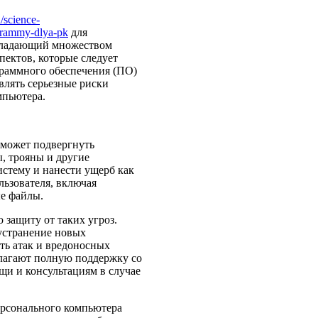
/science-
ogrammy-dlya-pk
для
обладающий множеством
пектов, которые следует
граммного обеспечения (ПО)
влять серьезные риски
мпьютера.
 может подвергнуть
, трояны и другие
стему и нанести ущерб как
льзователя, включая
е файлы.
защиту от таких угроз.
устранение новых
ть атак и вредоносных
длагают полную поддержку со
щи и консультациям в случае
ерсонального компьютера