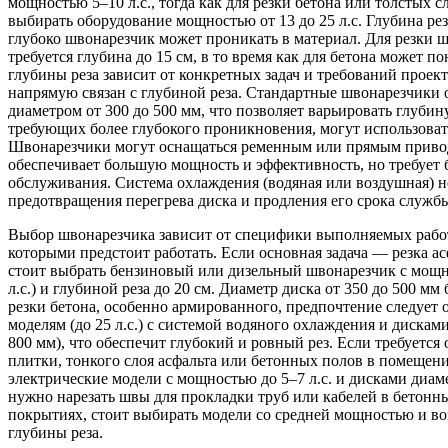
мощностью 5–10 л.с., тогда как для резки бетона или толстых с
выбирать оборудование мощностью от 13 до 25 л.с. Глубина рез
глубоко швонарезчик может проникать в материал. Для резки ш
требуется глубина до 15 см, в то время как для бетона может п
глубины реза зависит от конкретных задач и требований проек
напрямую связан с глубиной реза. Стандартные швонарезчики
диаметром от 300 до 500 мм, что позволяет варьировать глубину
требующих более глубокого проникновения, могут использоват
Швонарезчики могут оснащаться ременным или прямым приво
обеспечивает большую мощность и эффективность, но требует 
обслуживания. Система охлаждения (водяная или воздушная) н
предотвращения перегрева диска и продления его срока служб
Выбор швонарезчика зависит от специфики выполняемых работ
которыми предстоит работать. Если основная задача — резка ас
стоит выбрать бензиновый или дизельный швонарезчик с мощн
л.с.) и глубиной реза до 20 см. Диаметр диска от 350 до 500 м
резки бетона, особенно армированного, предпочтение следует
моделям (до 25 л.с.) с системой водяного охлаждения и дискам
800 мм), что обеспечит глубокий и ровный рез. Если требуется
плитки, тонкого слоя асфальта или бетонных полов в помещен
электрические модели с мощностью до 5–7 л.с. и дисками диам
нужно нарезать швы для прокладки труб или кабелей в бетонн
покрытиях, стоит выбирать модели со средней мощностью и в
глубины реза.