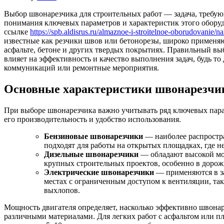
Выбор швонарезчика для строительных работ — задача, требую
понимания ключевых параметров и характеристик этого обору
ссылке
https://spb.aldisrus.ru/almaznoe-i-stroitelnoe-oborudovanie/n
известные как резчики швов или бетонорезы, широко применяю
асфальте, бетоне и других твердых покрытиях. Правильный в
влияет на эффективность и качество выполнения задач, будь т
коммуникаций или ремонтные мероприятия.
Основные характеристики швонарезчи
При выборе швонарезчика важно учитывать ряд ключевых пара
его производительность и удобство использования.
Бензиновые швонарезчики
— наиболее распростр
подходят для работы на открытых площадках, где н
Дизельные швонарезчики
— обладают высокой мо
крупных строительных проектов, особенно в дорож
Электрические швонарезчики
— применяются в з
местах с ограниченным доступом к вентиляции, та
выхлопов.
Мощность двигателя определяет, насколько эффективно швонар
различными материалами. Для легких работ с асфальтом или п