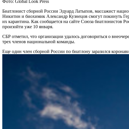
Фото: Global Look Press
Биатлонист сборной России Эдуард Латыпов, массажист наци
Никитин и биохимик Александр Кузнецов смогут покинуть Ге
их карантина. Как сообщается на сайте Союза биатлонистов Ро
произойти уже 10 января.
СБР отметил, что организации удалось договориться о внеочер
трех членов национальной команды.
Еще один член сборной России по биатлону заразился корона