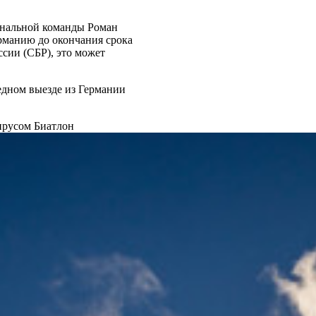
ональной команды Роман
рманию до окончания срока
ссии (СБР), это может
едном выезде из Германии
вирусом
Биатлон