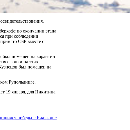
освидетельствования.
Оберхофе по окончании этапа
ься при соблюдении
принято СБР вместе с
он был помещен на карантин
 все гонки на этих
 Кузнецов был помещен на
цком Рупольдинге.
ет 19 января, для Никитина
ишился победы :: Биатлон ::