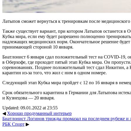
Латыпов сможет вернуться к тренировкам после медицинского 
Также существует вариант, при котором Латыпов останется в 
Кубка мира, если ему будет разрешено полноценно тренироват
надлежащих медицинских норм. Окончательное решение будет 
принимающей стороной 10 января.
Биатлонист 6 января сдал положительный тест на COVID-19, 
в Оберхофе, где проходит пятый этап Кубка мира. Он пропустил
соревнованиях. Позднее положительный тест сдал Никитин, а
карантин из-за того, что жил с ним в одном номере.
Следующий этап Кубка мира пройдет с 12 по 16 января в неме
Срок обязательного карантина в Германии для Латыпова истека
и Кузнецова — 20 января.
Updated: 09.01.2022 at 23:55
◀
Хорошо продуманный интерьер
Биатлонист Логинов трижды промазал на последнем рубеже и л
РБК Спорт
▶