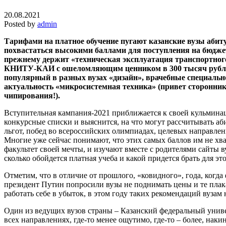
20.08.2021
Posted by
admin
Тарифами на платное обучение пугают казанские вузы абит
похвастаться высокими баллами для поступления на бюджет
прежнему держит «техническая эксплуатация транспортног
КНИТУ-КАИ с ошеломляющим ценником в 300 тысяч рублей
популярный в разных вузах «дизайн», врачебные специаль
актуальность «микросистемная техника» (привет сторонник
чипирования!).
Вступительная кампания-2021 приближается к своей кульмина
конкурсные списки и выяснится, на что могут рассчитывать аб
льгот, побед во всероссийских олимпиадах, целевых направлени
Многие уже сейчас понимают, что этих самых баллов им не хва
факультет своей мечты, и изучают вместе с родителями сайты ву
сколько обойдется платная учеба и какой придется брать для это
Отметим, что в отличие от прошлого, «ковидного», года, когд
президент Путин попросили вузы не поднимать цены и те плак
работать себе в убыток, в этом году таких рекомендаций вузам 
Один из ведущих вузов страны – Казанский федеральный униве
всех направлениях, где-то менее ощутимо, где-то – более, накин