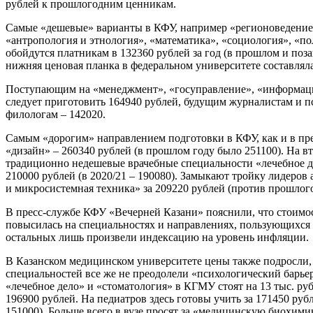
рублей к прошлогодним ценникам.
Самые «дешевые» варианты в КФУ, например «регионоведение 
«антропология и этнология», «математика», «социология», «п
обойдутся платникам в 132360 рублей за год (в прошлом и по
нижняя ценовая планка в федеральном университете составляла
Поступающим на «менеджмент», «госуправление», «информац
следует приготовить 164940 рублей, будущим журналистам и пс
филологам – 142020.
Самым «дорогим» направлением подготовки в КФУ, как и в пр
«дизайн» – 260340 рублей (в прошлом году было 251100). На в
традиционно недешевые врачебные специальности «лечебное д
210000 рублей (в 2020/21 – 190080). Замыкают тройку лидеров
и микросистемная техника» за 209220 рублей (против прошлог
В пресс-службе КФУ «Вечерней Казани» пояснили, что стоимос
повысилась на специальностях и направлениях, пользующихс
остальных лишь произвели индексацию на уровень инфляции.
В Казанском медицинском университете цены также подросли,
специальностей все же не преодолели «психологический барьер» 
«лечебное дело» и «стоматология» в КГМУ стоят на 13 тыс. руб
196900 рублей. На педиатров здесь готовы учить за 171450 ру
151000). Больше всего в вузе просят за «медицинскую биохи