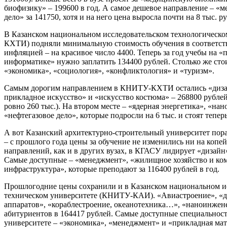
биофизику» – 199600 в год. А самое дешевое направление – «
дело» за 141750, хотя и на него цена выросла почти на 8 тыс. р
В Казанском национальном исследовательском технологическ
КХТИ) подняли минимальную стоимость обучения в соответст
инфляцией – на красивое число 4400. Теперь за год учебы на 
информатике» нужно заплатить 134400 рублей. Столько же стои
«экономика», «социология», «конфликтология» и «туризм».
Самым дорогим направлением в КНИТУ-КХТИ остались «дизай
прикладное искусство» и «искусство костюма» – 268800 рублей
ровно 260 тыс.). На втором месте – «ядерная энергетика», «на
«нефтегазовое дело», которые подросли на 6 тыс. и стоят тепер
А вот Казанский архитектурно-строительный университет пор
– с прошлого года цены за обучение не изменились ни на копе
направлений, как и в других вузах, в КГАСУ лидирует «дизайн»
Самые доступные – «менеджмент», «жилищное хозяйство и ко
инфраструктура», которые преподают за 116400 рублей в год.
Прошлогодние цены сохранили и в Казанском национальном и
техническом университете (КНИТУ-КАИ). «Авиастроение», «д
аппаратов», «кораблестроение, океанотехника…», «наноинжен
абитуриентов в 164417 рублей. Самые доступные специальност
университете – «экономика», «менеджмент» и «прикладная мат