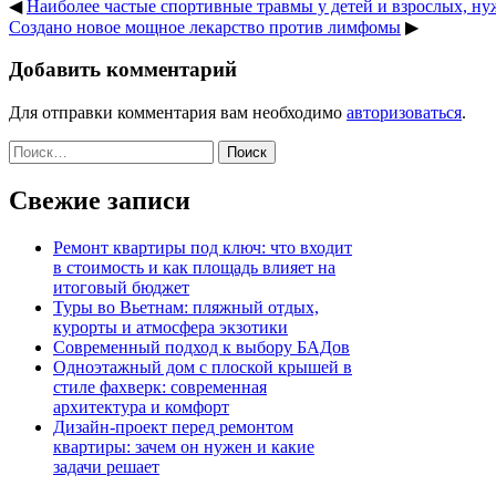
◀
Наиболее частые спортивные травмы у детей и взрослых, н
Создано новое мощное лекарство против лимфомы
▶
Добавить комментарий
Для отправки комментария вам необходимо
авторизоваться
.
Найти:
Свежие записи
Ремонт квартиры под ключ: что входит
в стоимость и как площадь влияет на
итоговый бюджет
Туры во Вьетнам: пляжный отдых,
курорты и атмосфера экзотики
Современный подход к выбору БАДов
Одноэтажный дом с плоской крышей в
стиле фахверк: современная
архитектура и комфорт
Дизайн-проект перед ремонтом
квартиры: зачем он нужен и какие
задачи решает