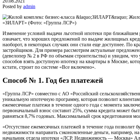
20.08.2021
Posted by
admin
Жило
«ЗИЛАРТ»
(Фото: «Группа ЛСР»)
Изменение условий выдачи льготной ипотеки при ближайшем 
означает, что хороших предложений по выдаче жилищных кред
наоборот, в некоторых случаях они стали еще доступнее. По к
застройщиков. Для примера рассмотрим актуальные предложе
(девелопер № 2 в РФ по объемам строительства) и увидим, что 
способов взять доступную ипотеку на квартиры в Москве, кото
кстати, строит по системе «Все включено».
Способ № 1. Год без платежей
«Группа ЛСР» совместно с АО «Российский сельскохозяйствен
уникальную ипотечную программу, которая позволит клиентам
ежемесячные платежи в течение одного года с момента заключ
первоначальный взнос составит 25%, сумма кредита может быть
равняться 8,7% годовых. Максимальный срок кредитования може
«Отсутствие ежемесячных платежей в течение года позволит 
недвижимости направить сэкономленные деньги, например, на
начальник отдела ипотеки «ЛСР. Недвижимость — Москва» Ал